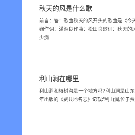
秋天的风是什么歌
前言：答：歌曲秋天的风开头的歌曲是《今
娴作词：潘源良作曲：松田良歌词：秋天的
少痴
利山涧在哪里
利山涧和椿树沟是一个地方吗?利山涧是山东
年出版的《费县地名志》记载:“利山涧,位于费城