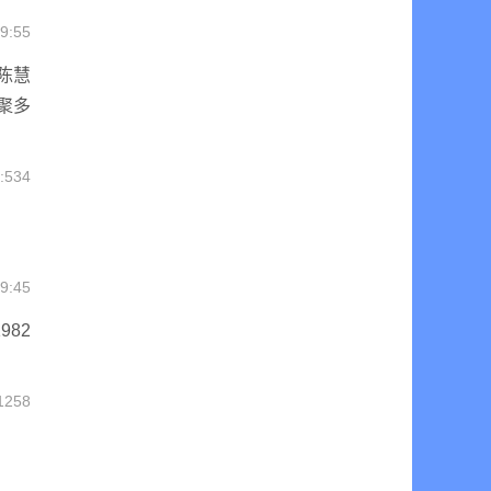
9:55
陈慧
聚多
534
9:45
82
1258