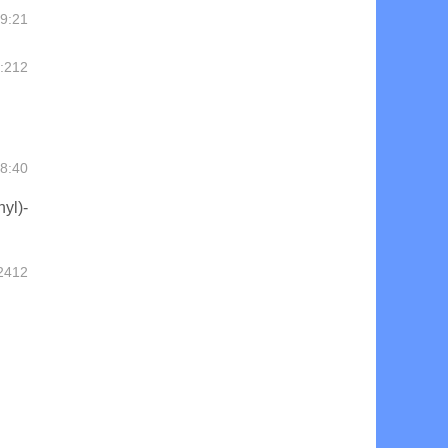
9:21
212
8:40
l)-
2412