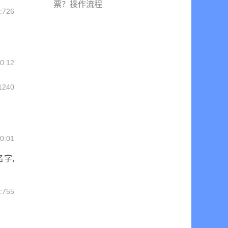
票？操作流程
726
0:12
1240
0:01
字,
755