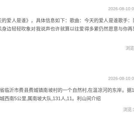
2026-08-10 0
天的爱人是谁》，具体信息如下：歌曲：今天的爱人是谁歌手：
风身边轻轻吹象对我说声也许就算以往爱得多累仍然愿意与你再
浏览:
2026-08-10 0
省临沂市费县费城镇南坡村的一个自然村,在温凉河的东岸。据19
西南5公里,属南坡大队,131人,11。利山间介绍
浏览: